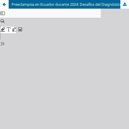
Preeclampsia en Ecuador durante 2024: Desafíos del Diagnóstico Temprano y Estrategias para Reducir la Morbimortalidad Materna.