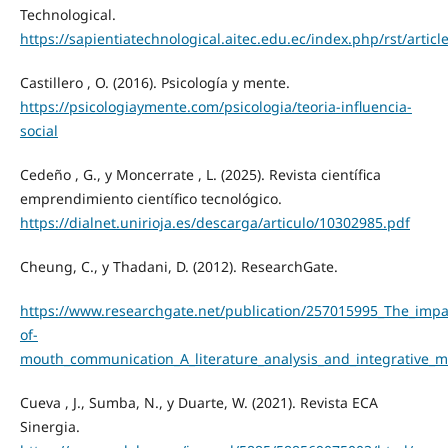
Technological.
https://sapientiatechnological.aitec.edu.ec/index.php/rst/arti
Castillero , O. (2016). Psicología y mente.
https://psicologiaymente.com/psicologia/teoria-influencia-
social
Cedeño , G., y Moncerrate , L. (2025). Revista científica
emprendimiento científico tecnológico.
https://dialnet.unirioja.es/descarga/articulo/10302985.pdf
Cheung, C., y Thadani, D. (2012). ResearchGate.
https://www.researchgate.net/publication/257015995_The_impac
of-
mouth_communication_A_literature_analysis_and_integrative_m
Cueva , J., Sumba, N., y Duarte, W. (2021). Revista ECA
Sinergia.