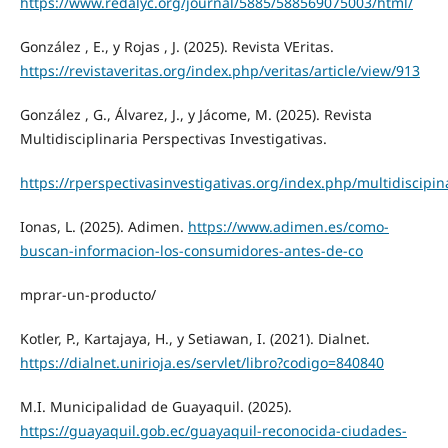
https://www.redalyc.org/journal/5885/588569075003/html/
González , E., y Rojas , J. (2025). Revista VEritas.
https://revistaveritas.org/index.php/veritas/article/view/913
González , G., Álvarez, J., y Jácome, M. (2025). Revista
Multidisciplinaria Perspectivas Investigativas.
https://rperspectivasinvestigativas.org/index.php/multidiscipina
Ionas, L. (2025). Adimen.
https://www.adimen.es/como-
buscan-informacion-los-consumidores-antes-de-co
mprar-un-producto/
Kotler, P., Kartajaya, H., y Setiawan, I. (2021). Dialnet.
https://dialnet.unirioja.es/servlet/libro?codigo=840840
M.I. Municipalidad de Guayaquil. (2025).
https://guayaquil.gob.ec/guayaquil-reconocida-ciudades-