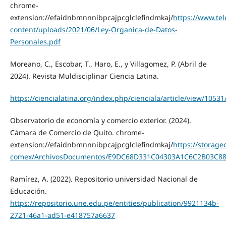
chrome-
extension://efaidnbmnnnibpcajpcglclefindmkaj/
https://www.te
content/uploads/2021/06/Ley-Organica-de-Datos-
Personales.pdf
Moreano, C., Escobar, T., Haro, E., y Villagomez, P. (Abril de
2024). Revista Muldisciplinar Ciencia Latina.
https://ciencialatina.org/index.php/cienciala/article/view/1053
Observatorio de economía y comercio exterior. (2024).
Cámara de Comercio de Quito. chrome-
extension://efaidnbmnnnibpcajpcglclefindmkaj/
https://storage
comex/ArchivosDocumentos/E9DC68D331C04303A1C6C2B03C88
Ramírez, A. (2022). Repositorio universidad Nacional de
Educación.
https://repositorio.une.edu.pe/entities/publication/9921134b-
2721-46a1-ad51-e418757a6637